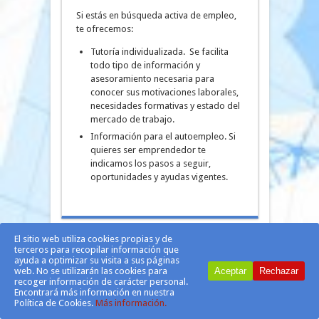
Si estás en búsqueda activa de empleo,
te ofrecemos:
Tutoría individualizada. Se facilita
todo tipo de información y
asesoramiento necesaria para
conocer sus motivaciones laborales,
necesidades formativas y estado del
mercado de trabajo.
Información para el autoempleo. Si
quieres ser emprendedor te
indicamos los pasos a seguir,
oportunidades y ayudas vigentes.
El sitio web utiliza cookies propias y de
terceros para recopilar información que
ayuda a optimizar su visita a sus páginas
web. No se utilizarán las cookies para
Aceptar
Rechazar
recoger información de carácter personal.
Encontrará más información en nuestra
Política de Cookies.
Más información.