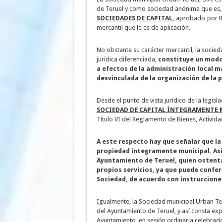
de Teruel y como sociedad anónima que es,
SOCIEDADES DE CAPITAL,
aprobado por Rea
mercantil que le es de aplicación.
No obstante su carácter mercantil, la socie
jurídica diferenciada,
constituye un modo
a efectos de la administración local m
desvinculada de la organización de la p
Desde el punto de vista jurídico de la legis
SOCIEDAD DE CAPITAL ÍNTEGRAMENTE 
Título VI del Reglamento de Bienes, Activida
A este respecto hay que señalar que la 
propiedad íntegramente municipal. Asim
Ayuntamiento de Teruel, quien ostenta
propios servicios, ya que puede confer
Sociedad, de acuerdo con instruccione
Igualmente, la Sociedad municipal Urban Ter
del Ayuntamiento de Teruel, y así consta e
Ayuntamiento, en sesión ordinaria celebrada