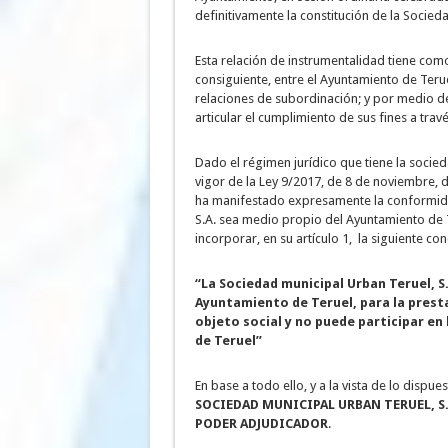
definitivamente la constitución de la Socied
Esta relación de instrumentalidad tiene como
consiguiente, entre el Ayuntamiento de Terue
relaciones de subordinación; y por medio de
articular el cumplimiento de sus fines a trav
Dado el régimen jurídico que tiene la socieda
vigor de la Ley 9/2017, de 8 de noviembre, d
ha manifestado expresamente la conformida
S.A. sea medio propio del Ayuntamiento de T
incorporar, en su artículo 1, la siguiente con
“La Sociedad municipal Urban Teruel, S
Ayuntamiento de Teruel, para la presta
objeto social y no puede participar en
de Teruel”
En base a todo ello, y a la vista de lo dispu
SOCIEDAD MUNICIPAL URBAN TERUEL, S.
PODER ADJUDICADOR
.