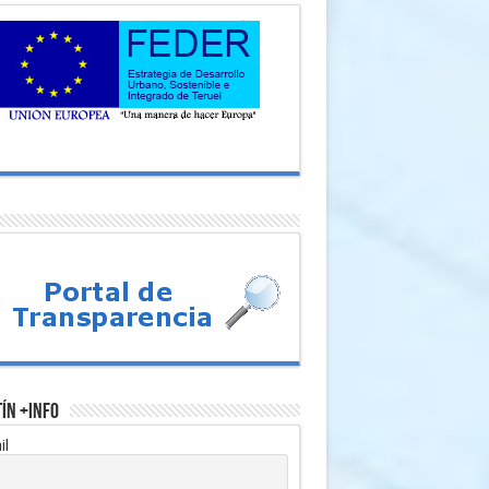
ín +Info
il