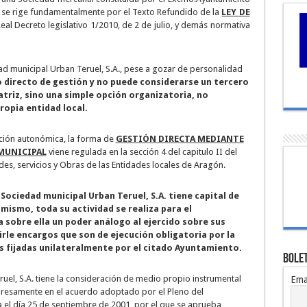
 se rige fundamentalmente por el Texto Refundido de la
LEY DE
l Decreto legislativo 1/2010, de 2 de julio, y demás normativa
dad municipal Urban Teruel, S.A., pese a gozar de personalidad
 directo de gestión y no puede considerarse un tercero
atriz, sino una simple opción organizatoria, no
ropia entidad local.
lación autonómica, la forma de
GESTIÓN DIRECTA MEDIANTE
MUNICIPAL
viene regulada en la sección 4 del capitulo II del
des, servicios y Obras de las Entidades locales de Aragón.
Sociedad municipal Urban Teruel, S.A. tiene capital de
ismo, toda su actividad se realiza para el
 sobre ella un poder análogo al ejercido sobre sus
irle encargos que son de ejecución obligatoria por la
s fijadas unilateralmente por el citado Ayuntamiento.
Bolet
uel, S.A. tiene la consideración de medio propio instrumental
Ema
xpresamente en el acuerdo adoptado por el Pleno del
 el día 25 de septiembre de 2001, por el que se aprueba