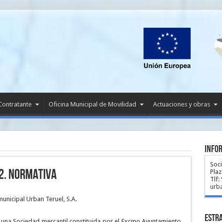
 Contratante
Oficina Municipal de Movilidad
Actuaciones y obras
Info
Soc
2. NORMATIVA
Plaz
Tlf:
urb
unicipal Urban Teruel, S.A.
Estra
s una Sociedad mercantil constituida por el Excmo.Ayuntamiento