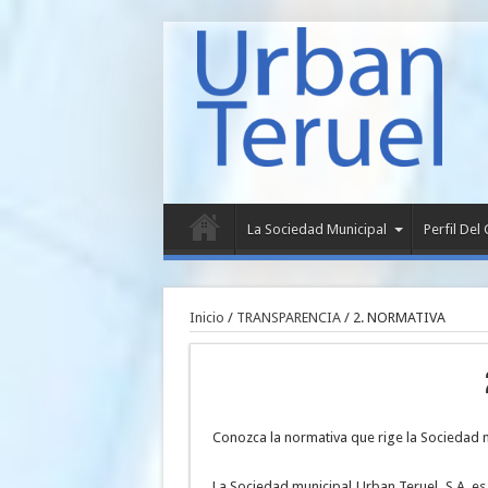
La Sociedad Municipal
Perfil Del
Inicio
/
TRANSPARENCIA
/
2. NORMATIVA
Conozca la normativa que rige la Sociedad m
La Sociedad municipal Urban Teruel, S.A. e