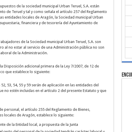
upuestos de la sociedad municipal Urban Teruel, S.A. están
to de Teruel y tal y como señala el artículo 257 del Reglamento
 las entidades locales de Aragón, la Sociedad municipal Urban
esupuestaria, financiera y de tesorería del Ayuntamiento de
trabajadores de la Sociedad municipal Urban Teruel, S.A. son
ro al no estar al servicio de una Administración pública no son
laboral de la Administración.
 la Disposición adicional primera de la Ley 7/2007, de 12 de
ico que establece lo siguiente:
Encu
52, 53, 54, 55 y 59 serán de aplicación en las entidades del
ue no estén incluidas en el artículo 2 del presente Estatuto y que
de personal, el artículo 255 del Reglamento de Bienes,
es locales de Aragón, establece lo siguiente:
te de la Entidad local, a propuesta de la Junta
el resto del personal de la sociedad tendrán carácter laboral y