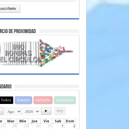
rcio de proximidad
ndario
Todos
Eventos
Fecha fin
Voluntario
◄
►
Hoy
un
Mar
Mie
Jue
Vie
Sab
Dom
27
28
29
30
31
1
2