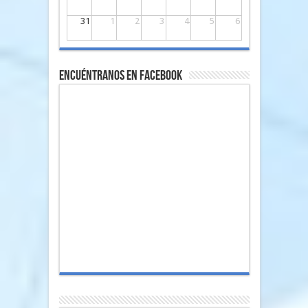
31
1
2
3
4
5
6
Encuéntranos en Facebook