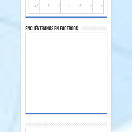
31
1
2
3
4
5
6
Encuéntranos en Facebook