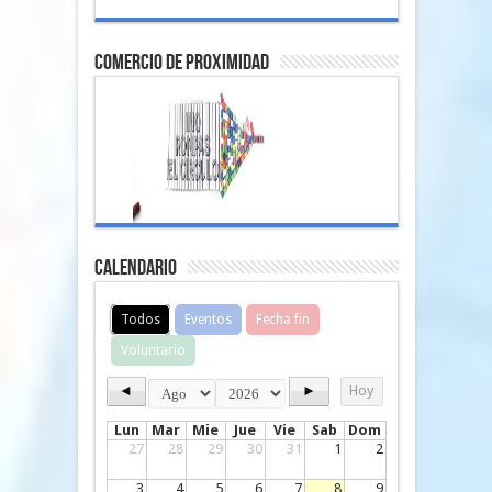
comercio de proximidad
Calendario
Todos
Eventos
Fecha fin
Voluntario
◄
►
Hoy
Lun
Mar
Mie
Jue
Vie
Sab
Dom
27
28
29
30
31
1
2
3
4
5
6
7
8
9