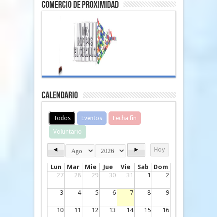
comercio de proximidad
Calendario
Todos
Eventos
Fecha fin
Voluntario
◄
►
Hoy
Lun
Mar
Mie
Jue
Vie
Sab
Dom
27
28
29
30
31
1
2
3
4
5
6
7
8
9
10
11
12
13
14
15
16