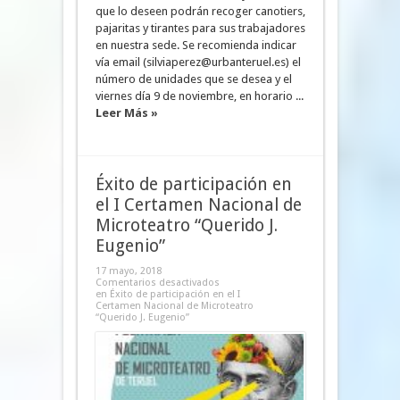
que lo deseen podrán recoger canotiers,
pajaritas y tirantes para sus trabajadores
en nuestra sede. Se recomienda indicar
vía email (silviaperez@urbanteruel.es) el
número de unidades que se desea y el
viernes día 9 de noviembre, en horario ...
Leer Más »
Éxito de participación en
el I Certamen Nacional de
Microteatro “Querido J.
Eugenio”
17 mayo, 2018
Comentarios desactivados
en Éxito de participación en el I
Certamen Nacional de Microteatro
“Querido J. Eugenio”